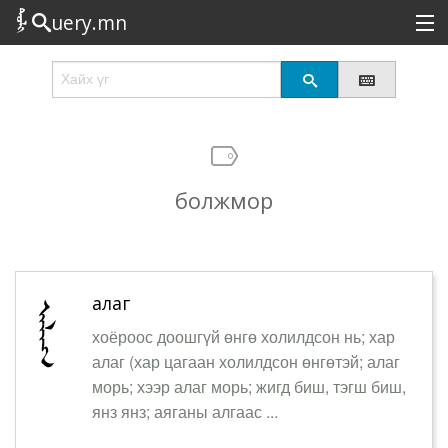
uery.mn
Сонирхолтой
Шинэ
Эрэлттэй
болжмор
Төрөл
Татах
Логин
алаг
хоёроос доошгүй өнгө холилдсон нь; хар
алаг (хар цагаан холилдсон өнгөтэй; алаг
морь; хээр алаг морь; жигд биш, тэгш биш,
янз янз; аяганы алгаас ...