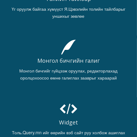
Үг оруулж байгаа хүмүүст Я.Цэвэлийн толийн тайлбарыг
уншихыг зөвлөе
Монгол бичгийн галиг
Монгол бичгийг гүйцээж оруулах, редакторлахад
оролцохоосоо өмнө галиглах зааврыг хараарай
Widget
Толь.Query.mn ийг өөрийн вэб сайт руу холбож ашиглах