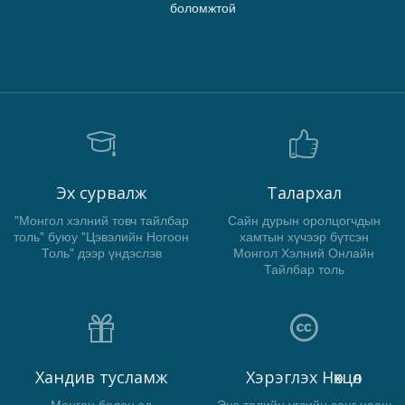
боломжтой
Эх сурвалж
Талархал
"Монгол хэлний товч тайлбар
Сайн дурын оролцогчдын
толь" буюу "Цэвэлийн Ногоон
хамтын хүчээр бүтсэн
Толь" дээр үндэслэв
Монгол Хэлний Онлайн
Тайлбар толь
Хандив тусламж
Хэрэглэх Нөхцөл
Мөнгөн болон эд
Энэ толийн үгсийн санг цааш