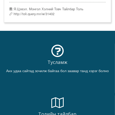
Я.Цэвэл. Монгол Хэлний Товч Тайлбар Толь
http://toli.query.mn/w/31402
Тусламж
Анх удаа сайтад зочилж байгаа бол заавар танд хэрэг болно
Толийн тайлбар