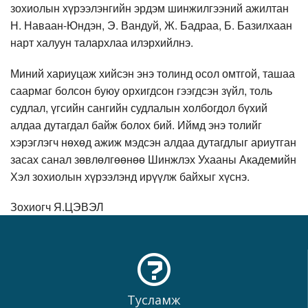
зохиолын хүрээлэнгийн эрдэм шинжилгээний ажилтан
Н. Наваан-Юндэн, Э. Вандуй, Ж. Бадраа, Б. Базилхаан
нарт халуун талархлаа илэрхийлнэ.
Миний хариуцаж хийсэн энэ толинд осол омтгой, ташаа
саармаг болсон буюу орхигдсон гээгдсэн зүйл, толь
судлал, үгсийн сангийн судлалын холбогдол бүхий
алдаа дутагдал байж болох бий. Иймд энэ толийг
хэрэглэгч нөхөд ажиж мэдсэн алдаа дутагдлыг ариутган
засах санал зөвлөлгөөнөө Шинжлэх Ухааны Академийн
Хэл зохиолын хүрээлэнд ирүүлж байхыг хүснэ.
Зохиогч Я.ЦЭВЭЛ
Тусламж