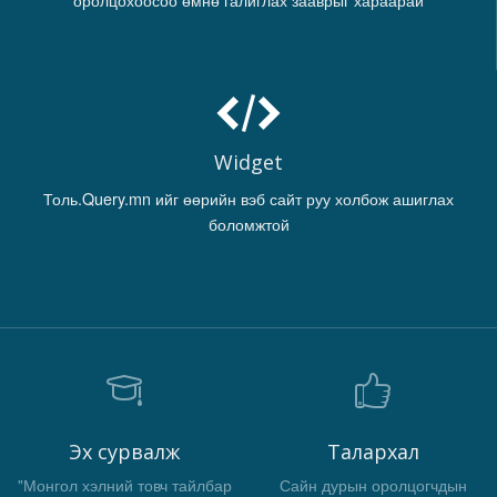
Widget
Толь.Query.mn ийг өөрийн вэб сайт руу холбож ашиглах
боломжтой
Эх сурвалж
Талархал
"Монгол хэлний товч тайлбар
Сайн дурын оролцогчдын