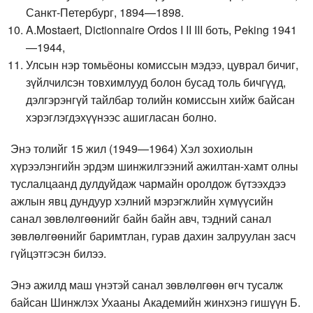
Санкт-Петербург, 1894—1898.
A.Mostaert, Dictionnaire Ordos I II III боть, Peking 1941
—1944,
Улсын нэр томьёоны комиссын мэдээ, цуврал бичиг,
зүйлчилсэн товхимлууд болон бусад толь бичгүүд,
дэлгэрэнгүй тайлбар толийн комиссын хийж байсан
хэрэглэгдэхүүнээс ашигласан болно.
Энэ толийг 15 жил (1949—1964) Хэл зохиолын
хүрээлэнгийн эрдэм шинжилгээний ажилтан-хамт олны
туслалцаанд дулдуйдаж чармайн оролдож бүтээхдээ
ажлын явц дундуур хэлний мэрэгжлийн хүмүүсийн
санал зөвлөлгөөнийг байн байн авч, тэдний санал
зөвлөлгөөнийг баримтлан, гурав дахин залруулан засч
гүйцэтгэсэн билээ.
Энэ ажилд маш үнэтэй санал зөвлөлгөөн өгч тусалж
байсан Шинжлэх Ухааны Академийн жинхэнэ гишүүн Б.