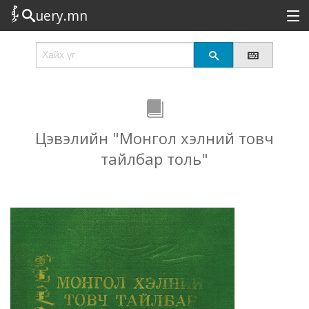
uery.mn
Сонирхолтой
Шинэ
Эрэлттэй
Цэвэлийн "Монгол хэлний товч
Төрөл
тайлбар толь"
Татах
Логин