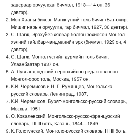
завсраар орчуулсан бичмэл, 1913—14 он, 36
дэвтэр).
Мөн Хааны бичсэн Манж үгний толь бичиг (Бат-очир,
Мишиг нарын орчуулга, гар бичмэл, 1927, 36 дэвтэр).
С. Шагж, Эрэхүйеэ хялбар болгон зохиосон Монгол
хэлний тайлбар-чандманийн эрх (бичмэл, 1929 он, 4
дэвтэр),
С. Шагж, Монгол үсгийн дүрмийн толь бичиг,
Улаанбаатар 1937 он.
А. Лувсандэндэвийн ерөнхийлөн редакторлосон
Монгол-орос толь, Москва, 1957 он.
К.И. Черемисов и Н. Г. Румянцев, Монгольско-
русский словарь, Ленинград, 1937,
К.И. Черемчсов, Бурят-монгольско-русский словарь,
Москва, 1951.
О. Ковалевский, Монгольско-русско-французский
словарь, I II III боть, Казань, 1844—1849.
К. Голстунский, Монголо-русский словарь, I II III боть,