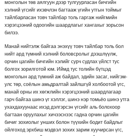
монголын төв аялгуун дээр тулгуурласан бичгийн
хэлний үгсийг ихэвчлэн багтааж үгийн утгын тоймыг
тайлбарласан товч тайлбар толь гаргаж нийгмийн
хэрэгцээний одоогийн шаардлагыг хангахыг зорьсон
билээ.
Манай нийтэлж байгаа энэхүү товч тайлбар толь бол
нийт ард түмний хэлний боловсролыг дээшлүүлж,
орчин цагийн бичгийн хэлийг сурч судлах үйлст тус
болгох зорилготой юм. Иймд тус толийн бүтцэд
монголын ард түмний аж байдал, эдийн засаг, нийгэм-
улс төр, соёлын амьдралтай зайлшгүй холбоотой үгс,
манай орны их хөгжлийн хэрэгцээний шаардлагаар
гарч байгаа шинэ үг хэллэг, шинэ нэр томьёо шинэ утга
ухахдахуунаас ихэд дэлгэрсэн үгсийг аль болохоор
багтаан оруулахыг хичээснээс гадна орчин цагийн
бичиг зохиолыг унших болон түүхийн бодит байдлыг
ойлгоход эрхбиш мэдвэл зохих зарим хуучирсан үгс,