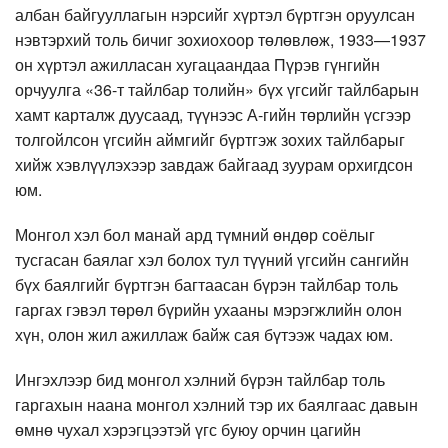
албан байгууллагын нэрсийг хүртэл бүртгэн оруулсан
нэвтэрхий толь бичиг зохиохоор төлөвлөж, 1933—1937
он хүртэл ажилласан хугацаандаа Пүрэв гүнгийн
орчуулга «36-т тайлбар толийн» бүх үгсийг тайлбарын
хамт карталж дуусаад, түүнээс А-гийн төрлийн үсгээр
толгойлсон үгсийн аймгийг бүртгэж зохих тайлбарыг
хийж хэвлүүлэхээр завдаж байгаад зуурам орхигдсон
юм.
Монгол хэл бол манай ард түмний өндөр соёлыг
тусгасан баялаг хэл болох тул түүний үгсийн сангийн
бүх баялгийг бүртгэн багтаасан бүрэн тайлбар толь
гаргах гэвэл төрөл бүрийн ухааны мэрэгжлийн олон
хүн, олон жил ажиллаж байж сая бүтээж чадах юм.
Ингэхлээр бид монгол хэлний бүрэн тайлбар толь
гаргахын наана монгол хэлний тэр их баялгаас давын
өмнө чухал хэрэгцээтэй үгс буюу орчин цагийн