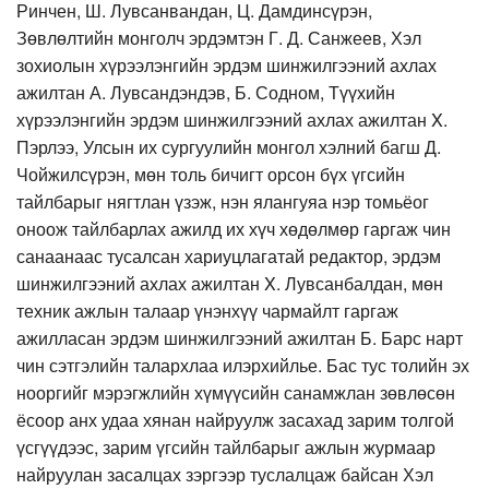
Ринчен, Ш. Лувсанвандан, Ц. Дамдинсүрэн,
Зөвлөлтийн монголч эрдэмтэн Г. Д. Санжеев, Хэл
зохиолын хүрээлэнгийн эрдэм шинжилгээний ахлах
ажилтан А. Лувсандэндэв, Б. Содном, Түүхийн
хүрээлэнгийн эрдэм шинжилгээний ахлах ажилтан X.
Пэрлээ, Улсын их сургуулийн монгол хэлний багш Д.
Чойжилсүрэн, мөн толь бичигт орсон бүх үгсийн
тайлбарыг нягтлан үзэж, нэн ялангуяа нэр томьёог
оноож тайлбарлах ажилд их хүч хөдөлмөр гаргаж чин
санаанаас тусалсан хариуцлагатай редактор, эрдэм
шинжилгээний ахлах ажилтан X. Лувсанбалдан, мөн
техник ажлын талаар үнэнхүү чармайлт гаргаж
ажилласан эрдэм шинжилгээний ажилтан Б. Барс нарт
чин сэтгэлийн талархлаа илэрхийлье. Бас тус толийн эх
нооргийг мэрэгжлийн хүмүүсийн санамжлан зөвлөсөн
ёсоор анх удаа хянан найруулж засахад зарим толгой
үсгүүдээс, зарим үгсийн тайлбарыг ажлын журмаар
найруулан засалцах зэргээр туслалцаж байсан Хэл