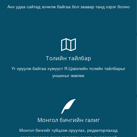
Анх удаа сайтад зочилж байгаа бол заавар танд хэрэг болно
Толийн тайлбар
Үг оруулж байгаа хүмүүст Я.Цэвэлийн толийн тайлбарыг
уншихыг зөвлөе
Монгол бичгийн галиг
Монгол бичгийг гүйцээж оруулах, редакторлахад
оролцохоосоо өмнө галиглах зааврыг хараарай