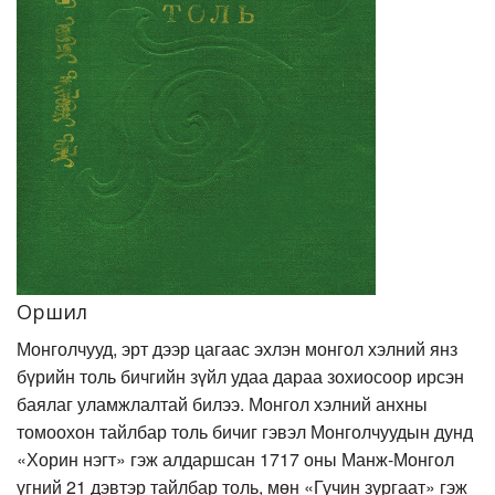
Оршил
Монголчууд, эрт дээр цагаас эхлэн монгол хэлний янз
бүрийн толь бичгийн зүйл удаа дараа зохиосоор ирсэн
баялаг уламжлалтай билээ. Монгол хэлний анхны
томоохон тайлбар толь бичиг гэвэл Монголчуудын дунд
«Хорин нэгт» гэж алдаршсан 1717 оны Манж-Монгол
үгний 21 дэвтэр тайлбар толь, мөн «Гучин зургаат» гэж