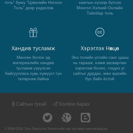
толь" буюу "Цэвэлийн Ногоон
хамтын хүчээр бүтсэн
Толь" дээр үндэслэв
Монгол Хэлний Онлайн
Тайлбар толь
Хандив тусламж
Хэрэглэх Нөхцөл
Мөнгөн болон эд
Энэ толийн үгсийн санг цааш
материалийн хандив
нь тарааж, нэмж засварлан
тусламж үзүүлсэн
хэрэглэж болно, гэхдээ уг
байгууллага хувь хүмүүст гүн
сайтыг дурдах, мөн ашгийн
талархаж байна
бус байх ёстой
Сайтын тухай
Холбоо барих
© 2009-2026 Толь.Query.mn Зохиогчийн эрх хуулиар хамгаалагдсан