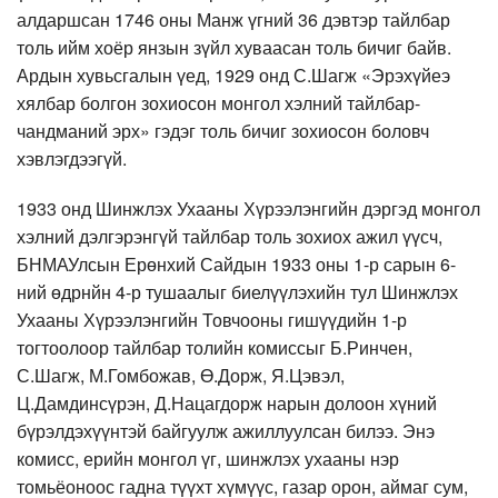
алдаршсан 1746 оны Манж үгний 36 дэвтэр тайлбар
толь ийм хоёр янзын зүйл хуваасан толь бичиг байв.
Ардын хувьсгалын үед, 1929 онд С.Шагж «Эрэхүйеэ
хялбар болгон зохиосон монгол хэлний тайлбар-
чандманий эрх» гэдэг толь бичиг зохиосон боловч
хэвлэгдээгүй.
1933 онд Шинжлэх Ухааны Хүрээлэнгийн дэргэд монгол
хэлний дэлгэрэнгүй тайлбар толь зохиох ажил үүсч,
БНМАУлсын Ерөнхий Сайдын 1933 оны 1-р сарын 6-
ний өдрнйн 4-р тушаалыг биелүүлэхийн тул Шинжлэх
Ухааны Хүрээлэнгийн Товчооны гишүүдийн 1-р
тогтоолоор тайлбар толийн комиссыг Б.Ринчен,
С.Шагж, М.Гомбожав, Ө.Дорж, Я.Цэвэл,
Ц.Дамдинсүрэн, Д.Нацагдорж нарын долоон хүний
бүрэлдэхүүнтэй байгуулж ажиллуулсан билээ. Энэ
комисс, ерийн монгол үг, шинжлэх ухааны нэр
томьёоноос гадна түүхт хүмүүс, газар орон, аймаг сум,