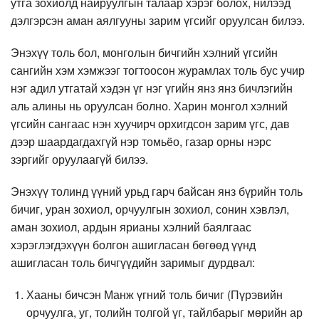
утга зохиолд найруулгын талаар хэрэг болох, нилээд
дэлгэрсэн аман аялгууны зарим үгсийг оруулсан билээ.
Энэхүү толь бол, монголын бичгийн хэлний үгсийн
сангийн хэм хэмжээг тогтоосон журамлах толь бус учир
нэг адил утгатай хэдэн үг нэг үгийн янз янз бичлэгийн
аль алины нь оруулсан болно. Харин монгол хэлний
үгсийн сангаас нэн хуучирч орхигдсон зарим үгс, дав
дээр шаардагдахгүй нэр томьёо, газар орны нэрс
зэргийг оруулаагүй билээ.
Энэхүү толинд үүний урьд гарч байсан янз бүрийн толь
бичиг, уран зохиол, орчуулгын зохиол, сонин хэвлэл,
аман зохиол, ардын ярианы хэлний баялгаас
хэрэглэгдэхүүн болгон ашигласан бөгөөд үүнд
ашигласан толь бичгүүдийн заримыг дурдвал:
Хааны бичсэн Манж үгний толь бичиг (Пүрэвийн
орчуулга, уг, толийн толгой үг, тайлбарыг мөрийн ар