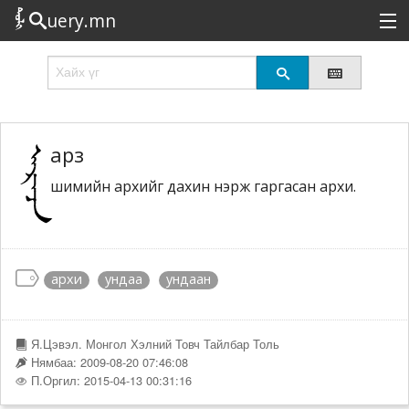
uery.mn
Сонирхолтой
Шинэ
Эрэлттэй
арз
шимийн архийг дахин нэрж гаргасан архи.
Төрөл
Татах
Логин
архи
ундаа
ундаан
Я.Цэвэл. Монгол Хэлний Товч Тайлбар Толь
Нямбаа: 2009-08-20 07:46:08
П.Оргил: 2015-04-13 00:31:16