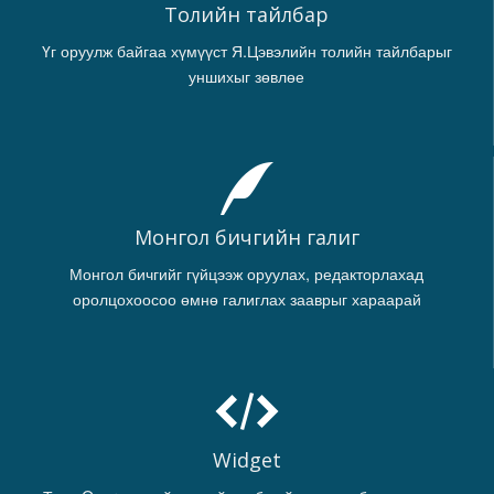
Толийн тайлбар
Үг оруулж байгаа хүмүүст Я.Цэвэлийн толийн тайлбарыг
уншихыг зөвлөе
Монгол бичгийн галиг
Монгол бичгийг гүйцээж оруулах, редакторлахад
оролцохоосоо өмнө галиглах зааврыг хараарай
Widget