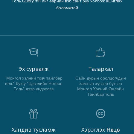
Толь.Query.mn ийг өөрийн вэб сайт руу холбож ашиглах
боломжтой
Эх сурвалж
Талархал
"Монгол хэлний товч тайлбар
Сайн дурын оролцогчдын
толь" буюу "Цэвэлийн Ногоон
хамтын хүчээр бүтсэн
Толь" дээр үндэслэв
Монгол Хэлний Онлайн
Тайлбар толь
Хандив тусламж
Хэрэглэх Нөхцөл