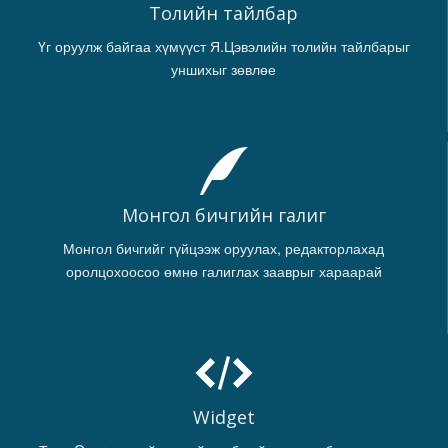
Толийн тайлбар
Үг оруулж байгаа хүмүүст Я.Цэвэлийн толийн тайлбарыг
уншихыг зөвлөе
Монгол бичгийн галиг
Монгол бичгийг гүйцээж оруулах, редакторлахад
оролцохоосоо өмнө галиглах зааврыг хараарай
Widget