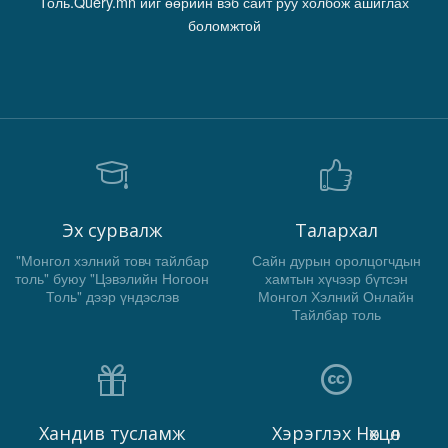
Толь.Query.mn ийг өөрийн вэб сайт руу холбож ашиглах
боломжтой
Эх сурвалж
Талархал
"Монгол хэлний товч тайлбар
Сайн дурын оролцогчдын
толь" буюу "Цэвэлийн Ногоон
хамтын хүчээр бүтсэн
Толь" дээр үндэслэв
Монгол Хэлний Онлайн
Тайлбар толь
Хандив тусламж
Хэрэглэх Нөхцөл