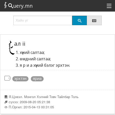
uery.mn
Сонирхолтой
Шинэ
Эрэлттэй
ал ii
хүний салтаа;
Төрөл
өмдний салтаа;
Татах
я р и а хүний бэлэг эрхтэн.
Логин
эрхтэн
яриа
Я.Цэвэл. Монгол Хэлний Товч Тайлбар Толь
сүхээ: 2009-08-20 05:21:38
П.Оргил: 2015-04-13 00:31:05