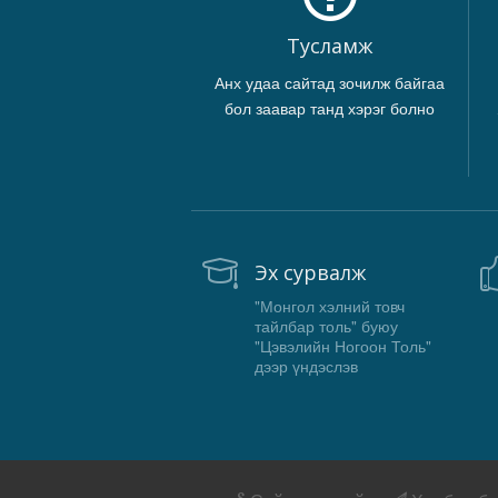
Тусламж
Анх удаа сайтад зочилж байгаа
бол заавар танд хэрэг болно
Эх сурвалж
"Монгол хэлний товч
тайлбар толь" буюу
"Цэвэлийн Ногоон Толь"
дээр үндэслэв