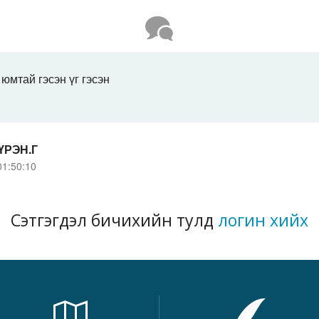
юмтай гэсэн үг гэсэн
ҮРЭН.Г
01:50:10
Сэтгэгдэл бичихийн тулд
логин хийх