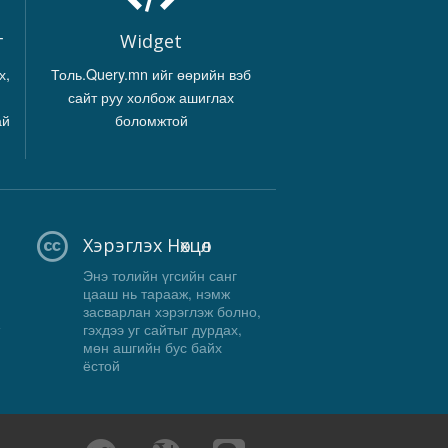
г
Widget
х,
Толь.Query.mn ийг өөрийн вэб
сайт руу холбож ашиглах
ай
боломжтой
Хэрэглэх Нөхцөл
Энэ толийн үгсийн санг
цааш нь тарааж, нэмж
засварлан хэрэглэж болно,
гэхдээ уг сайтыг дурдах,
мөн ашгийн бус байх
ёстой