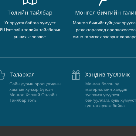
Толийн тайлбар
Монгол бичгийн гали
Үг оруулж байгаа хүмүүст
Монгол бичгийг гүйцээж оруула
Я.Цэвэлийн толийн тайлбарыг
редакторлахад оролцохоосоо
уншихыг зөвлөе
өмнө галиглах зааврыг хараар
Талархал
Хандив тусламж
Сайн дурын оролцогчдын
Мөнгөн болон эд
хамтын хүчээр бүтсэн
материалийн хандив
Монгол Хэлний Онлайн
тусламж үзүүлсэн
Тайлбар толь
байгууллага хувь хүмүүст
гүн талархаж байна