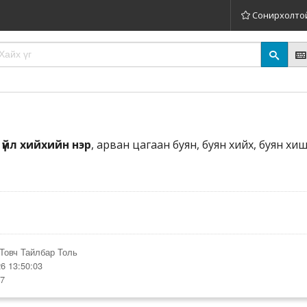
Сонирхолто
үйл хийхийн нэр
, арван цагаан буян, буян хийх, буян хи
Товч Тайлбар Толь
6 13:50:03
57