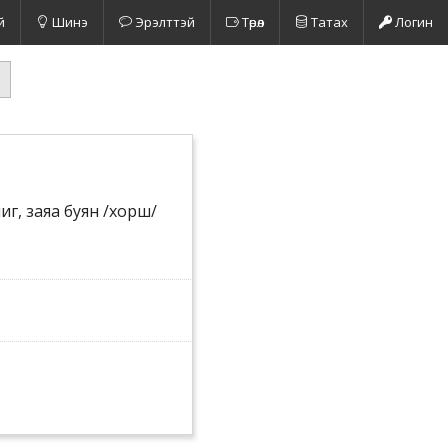
й
Шинэ
Эрэлттэй
Төрөл
Татах
Логин
шиг, заяа буян /хорш/