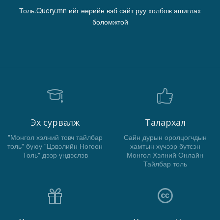
Толь.Query.mn ийг өөрийн вэб сайт руу холбож ашиглах
боломжтой
Эх сурвалж
Талархал
"Монгол хэлний товч тайлбар
Сайн дурын оролцогчдын
толь" буюу "Цэвэлийн Ногоон
хамтын хүчээр бүтсэн
Толь" дээр үндэслэв
Монгол Хэлний Онлайн
Тайлбар толь