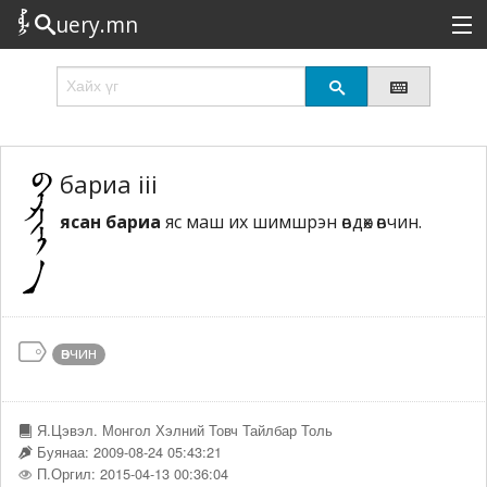
uery.mn
Сонирхолтой
Шинэ
Эрэлттэй
бариа iii
ясан бариа
яс маш их шимшрэн өвдөх өвчин.
Төрөл
Татах
Логин
өвчин
Я.Цэвэл. Монгол Хэлний Товч Тайлбар Толь
Буянаа: 2009-08-24 05:43:21
П.Оргил: 2015-04-13 00:36:04