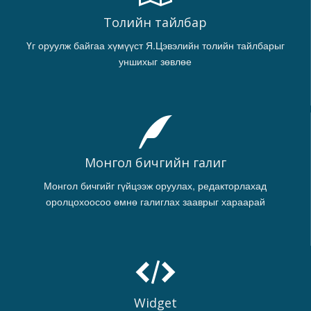
Толийн тайлбар
Үг оруулж байгаа хүмүүст Я.Цэвэлийн толийн тайлбарыг
уншихыг зөвлөе
Монгол бичгийн галиг
Монгол бичгийг гүйцээж оруулах, редакторлахад
оролцохоосоо өмнө галиглах зааврыг хараарай
Widget