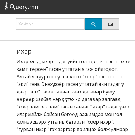
uery.mn
Сонирхолтой
Шинэ
Эрэлттэй
ихэр
Ихэр хүүхэд, ихэр гэдэг үгийг гол төлөв "нэгэн эхээс
Төрөл
хамт төрсөн" гэсэн утгатай үг гэж ойлгодог.
Татах
Алтай язгуурын түрэг хэлнээ "хоёр" гэсэн тоог
"эки" гэнэ. Энэхүү хоёр гэсэн утгатай эки гэдэг үг
Логин
дээр "юм" гэсэн санааг заах дагавар буюу
өөрөөр хэлбэл нэр үг үүсгэх -р дагавар залгаад
"хоёр юм, хос юм" гэсэн санааг "ихэр" гэдэг үгээр
илэрхийлж байсан бөгөөд аажимдаа монгол
хэлнээ дээрх утга нь бүдгэрэн "хоёр ихэр",
"гурван ихэр" гэх зэргээр ярилцах болж улмаар