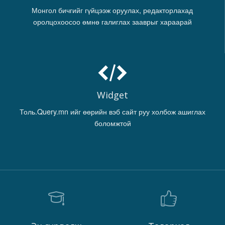
Монгол бичгийг гүйцээж оруулах, редакторлахад
оролцохоосоо өмнө галиглах зааврыг хараарай
Widget
Толь.Query.mn ийг өөрийн вэб сайт руу холбож ашиглах
боломжтой