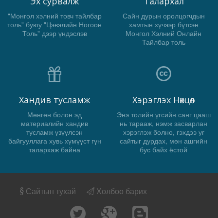
Эх сурвалж
Талархал
"Монгол хэлний товч тайлбар
Сайн дурын оролцогчдын
толь" буюу "Цэвэлийн Ногоон
хамтын хүчээр бүтсэн
Толь" дээр үндэслэв
Монгол Хэлний Онлайн
Тайлбар толь
Хандив тусламж
Хэрэглэх Нөхцөл
Мөнгөн болон эд
Энэ толийн үгсийн санг цааш
материалийн хандив
нь тарааж, нэмж засварлан
тусламж үзүүлсэн
хэрэглэж болно, гэхдээ уг
байгууллага хувь хүмүүст гүн
сайтыг дурдах, мөн ашгийн
талархаж байна
бус байх ёстой
Сайтын тухай
Холбоо барих