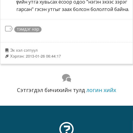
үгийн утга хувьсах ёсоор одоо "нэгэн эхээс зэрэг
гарсан" гэсэн утгыг заах болсон бололтой байна.
тэмдэг нэр
Эх хэл сэтгүүл
Хэрлэн: 2013-01-26 06:44:17
Сэтгэгдэл бичихийн тулд
логин хийх