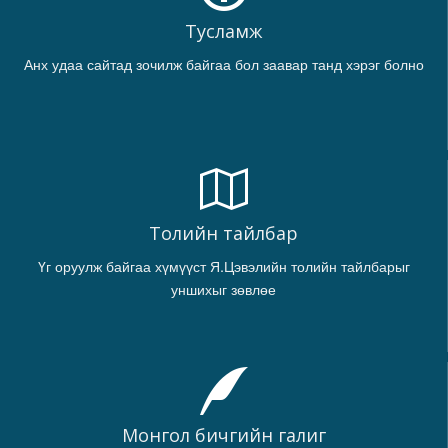
Тусламж
Анх удаа сайтад зочилж байгаа бол заавар танд хэрэг болно
Толийн тайлбар
Үг оруулж байгаа хүмүүст Я.Цэвэлийн толийн тайлбарыг
уншихыг зөвлөе
Монгол бичгийн галиг