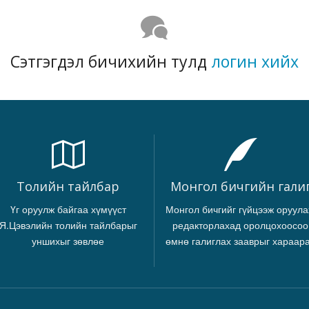
Сэтгэгдэл бичихийн тулд
логин хийх
Толийн тайлбар
Монгол бичгийн гали
Үг оруулж байгаа хүмүүст
Монгол бичгийг гүйцээж оруула
Я.Цэвэлийн толийн тайлбарыг
редакторлахад оролцохоосоо
уншихыг зөвлөе
өмнө галиглах зааврыг хараар