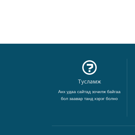
Тусламж
Анх удаа сайтад зочилж байгаа
бол заавар танд хэрэг болно