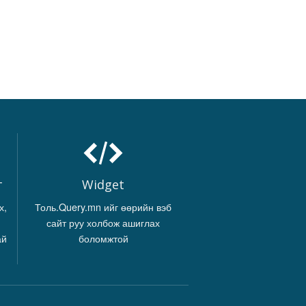
г
Widget
х,
Толь.Query.mn ийг өөрийн вэб
сайт руу холбож ашиглах
ай
боломжтой