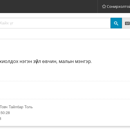
Сонирхолто
хиолдох нэгэн зүйл өвчин, малын мэнгэр.
Товч Тайлбар Толь
:50:28
8