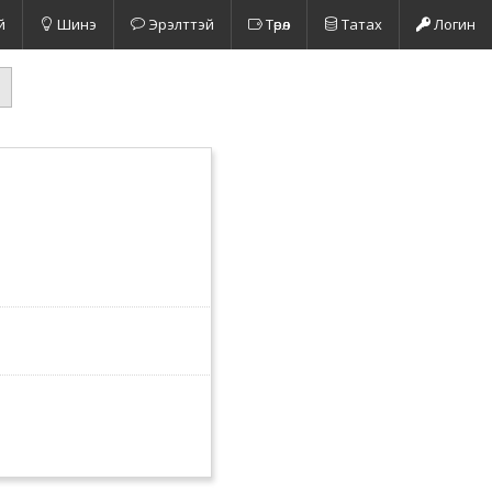
й
Шинэ
Эрэлттэй
Төрөл
Татах
Логин