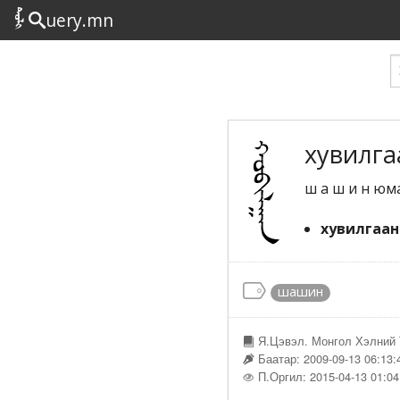
uery.mn
хувилгаа
ш а ш и н юма
хувилгаан
шашин
Я.Цэвэл. Монгол Хэлний 
Баатар: 2009-09-13 06:13:
П.Оргил: 2015-04-13 01:04