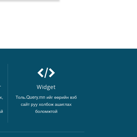
г
Widget
х,
Толь.Query.mn ийг өөрийн вэб
сайт руу холбож ашиглах
ай
боломжтой