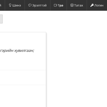
й
Шинэ
Эрэлттэй
Төрөл
Татах
Логин
нгэрийн хувилгаан;