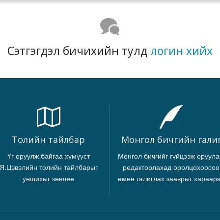
Сэтгэгдэл бичихийн тулд
логин хийх
Толийн тайлбар
Монгол бичгийн гали
Үг оруулж байгаа хүмүүст
Монгол бичгийг гүйцээж оруула
Я.Цэвэлийн толийн тайлбарыг
редакторлахад оролцохоосоо
уншихыг зөвлөе
өмнө галиглах зааврыг хараар