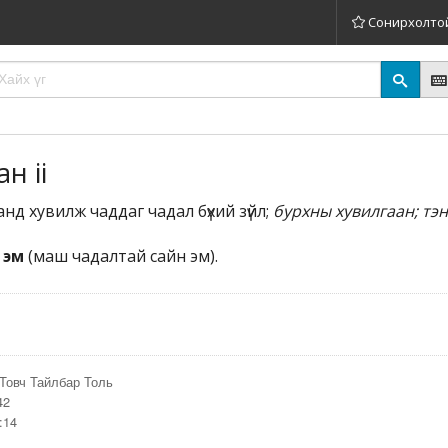
Сонирхолто
н ii
нд хувилж чаддаг чадал бүхий зүйл;
бурхны хувилгаан; тэ
 эм
(маш чадалтай сайн эм).
Товч Тайлбар Толь
42
:14