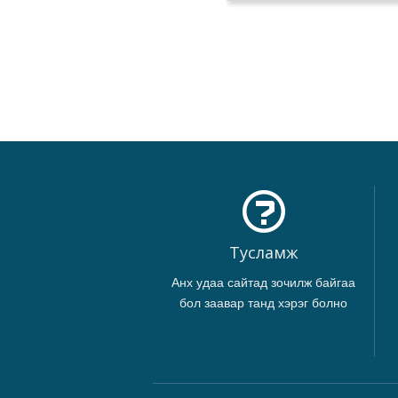
Тусламж
Анх удаа сайтад зочилж байгаа
бол заавар танд хэрэг болно