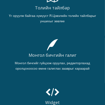
Толийн тайлбар
Үг оруулж байгаа хүмүүст Я.Цэвэлийн толийн тайлбарыг
уншихыг зөвлөе
Монгол бичгийн галиг
Монгол бичгийг гүйцээж оруулах, редакторлахад
оролцохоосоо өмнө галиглах зааврыг хараарай
Widget