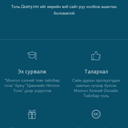
Толь.Query.mn ийг өөрийн вэб сайт руу холбож ашиглах
боломжтой
Эх сурвалж
Талархал
"Монгол хэлний товч тайлбар
Сайн дурын оролцогчдын
толь" буюу "Цэвэлийн Ногоон
хамтын хүчээр бүтсэн
Толь" дээр үндэслэв
Монгол Хэлний Онлайн
Тайлбар толь