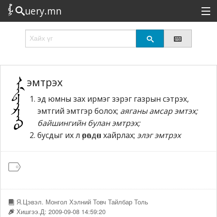
uery.mn
Сонирхолтой
Шинэ
Эрэлттэй
эмтрэх
эд юмны зах ирмэг зэрэг газрын сэтрэх,
Төрөл
эмтгий эмтгэр болох;
аяганы амсар эмтэх;
Татах
байшингийн булан эмтрэх;
бусдыг их л өрөвдөн хайрлах;
элэг эмтрэх
Логин
Я.Цэвэл. Монгол Хэлний Товч Тайлбар Толь
Хишгээ.Д: 2009-09-08 14:59:20