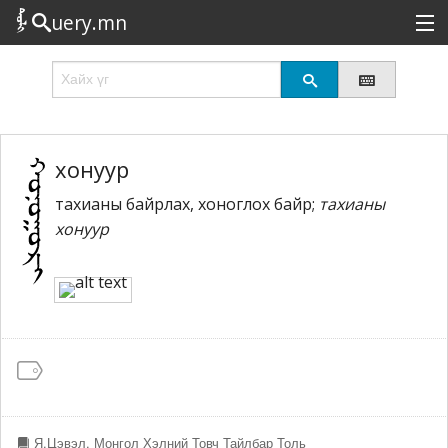
uery.mn
Сонирхолтой
Шинэ
Эрэлттэй
хонуур
тахианы байрлах, хоноглох байр;
тахианы
Төрөл
хонуур
Татах
Логин
Я.Цэвэл. Монгол Хэлний Товч Тайлбар Толь