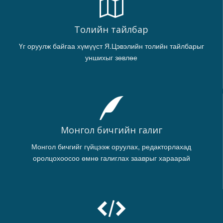
Толийн тайлбар
Үг оруулж байгаа хүмүүст Я.Цэвэлийн толийн тайлбарыг
уншихыг зөвлөе
Монгол бичгийн галиг
Монгол бичгийг гүйцээж оруулах, редакторлахад
оролцохоосоо өмнө галиглах зааврыг хараарай