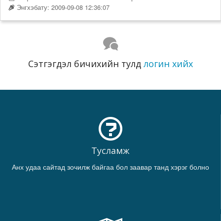
Энгхэбату: 2009-09-08 12:36:07
Сэтгэгдэл бичихийн тулд
логин хийх
Тусламж
Анх удаа сайтад зочилж байгаа бол заавар танд хэрэг болно