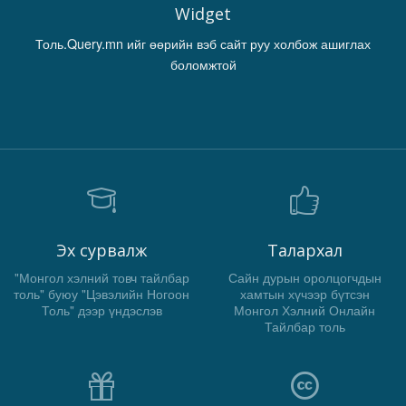
Widget
Толь.Query.mn ийг өөрийн вэб сайт руу холбож ашиглах
боломжтой
Эх сурвалж
Талархал
"Монгол хэлний товч тайлбар
Сайн дурын оролцогчдын
толь" буюу "Цэвэлийн Ногоон
хамтын хүчээр бүтсэн
Толь" дээр үндэслэв
Монгол Хэлний Онлайн
Тайлбар толь