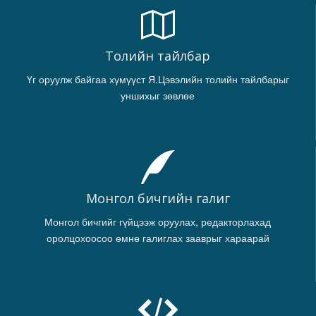
Толийн тайлбар
Үг оруулж байгаа хүмүүст Я.Цэвэлийн толийн тайлбарыг
уншихыг зөвлөе
Монгол бичгийн галиг
Монгол бичгийг гүйцээж оруулах, редакторлахад
оролцохоосоо өмнө галиглах зааврыг хараарай