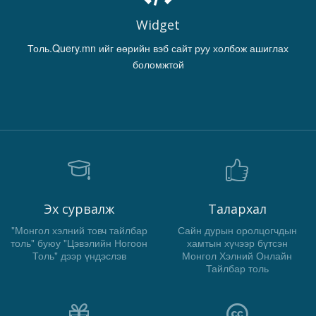
Widget
Толь.Query.mn ийг өөрийн вэб сайт руу холбож ашиглах
боломжтой
Эх сурвалж
Талархал
"Монгол хэлний товч тайлбар
Сайн дурын оролцогчдын
толь" буюу "Цэвэлийн Ногоон
хамтын хүчээр бүтсэн
Толь" дээр үндэслэв
Монгол Хэлний Онлайн
Тайлбар толь