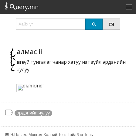
uery.mn
Сонирхолтой
Шинэ
Эрэлттэй
алмас ii
өнгөгүй тунгалаг чанар хатуу нэг зүйл эрдэнийн
Төрөл
чулуу.
Татах
Логин
эрдэнийн чулуу
Я.Цэвэл. Монгол Хэлний Товч Тайлбар Толь