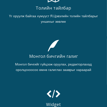
Толийн тайлбар
Үг оруулж байгаа хүмүүст Я.Цэвэлийн толийн тайлбарыг
уншихыг зөвлөе
Монгол бичгийн галиг
Монгол бичгийг гүйцээж оруулах, редакторлахад
оролцохоосоо өмнө галиглах зааврыг хараарай
Widget