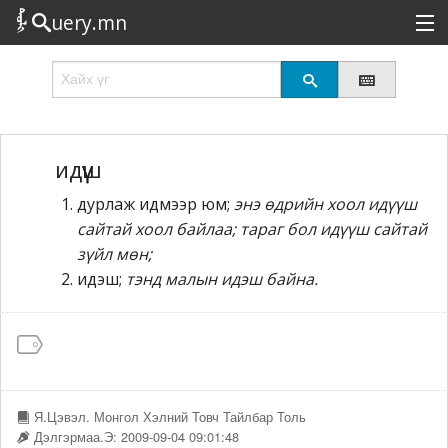
uery.mn
Сонирхолтой
Шинэ
Эрэлттэй
идүүш
дурлаж идмээр юм;
энэ өдрийн хоол идүүш
Төрөл
сайтай хоол байлаа; тараг бол идүүш сайтай
Татах
зүйл мөн;
идэш;
тэнд малын идэш байна.
Логин
Я.Цэвэл. Монгол Хэлний Товч Тайлбар Толь
Дэлгэрмаа.Э: 2009-09-04 09:01:48