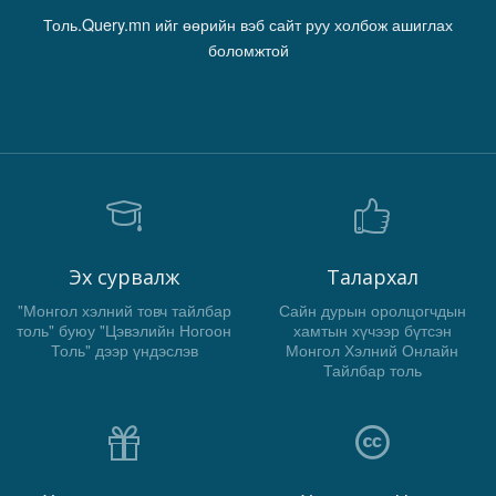
Толь.Query.mn ийг өөрийн вэб сайт руу холбож ашиглах
боломжтой
Эх сурвалж
Талархал
"Монгол хэлний товч тайлбар
Сайн дурын оролцогчдын
толь" буюу "Цэвэлийн Ногоон
хамтын хүчээр бүтсэн
Толь" дээр үндэслэв
Монгол Хэлний Онлайн
Тайлбар толь