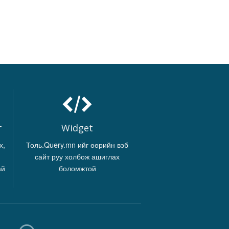
г
Widget
х,
Толь.Query.mn ийг өөрийн вэб
сайт руу холбож ашиглах
ай
боломжтой