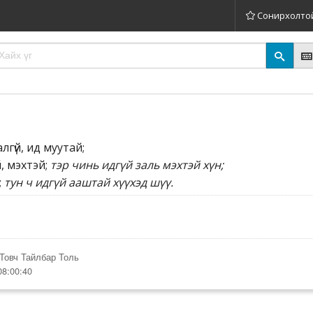
Сонирхолто
лгүй, ид муутай;
, мэхтэй;
тэр чинь идгүй заль мэхтэй хүн;
;
тун ч идгүй ааштай хүүхэд шүү.
Товч Тайлбар Толь
08:00:40