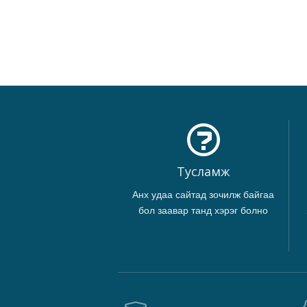
Тусламж
Анх удаа сайтад зочилж байгаа
бол заавар танд хэрэг болно