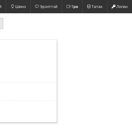
й
Шинэ
Эрэлттэй
Төрөл
Татах
Логин