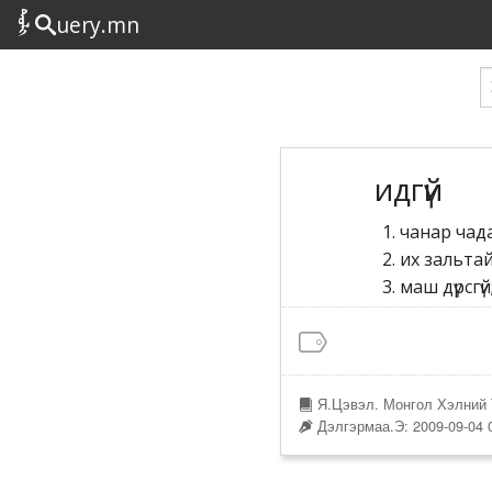
uery.mn
идгүй
чанар чада
их зальтай
маш дүрсгүй
Я.Цэвэл. Монгол Хэлний 
Дэлгэрмаа.Э: 2009-09-04 