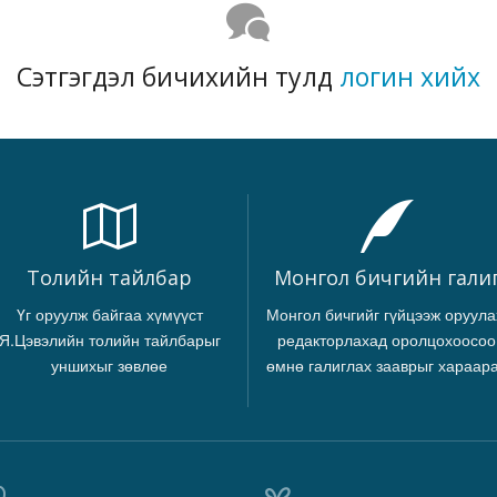
Сэтгэгдэл бичихийн тулд
логин хийх
Толийн тайлбар
Монгол бичгийн гали
Үг оруулж байгаа хүмүүст
Монгол бичгийг гүйцээж оруула
Я.Цэвэлийн толийн тайлбарыг
редакторлахад оролцохоосоо
уншихыг зөвлөе
өмнө галиглах зааврыг хараар