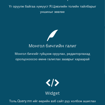
Үг оруулж байгаа хүмүүст Я.Цэвэлийн толийн тайлбарыг
уншихыг зөвлөе
Монгол бичгийн галиг
Монгол бичгийг гүйцээж оруулах, редакторлахад
оролцохоосоо өмнө галиглах зааврыг хараарай
Widget
Толь.Query.mn ийг өөрийн вэб сайт руу холбож ашиглах