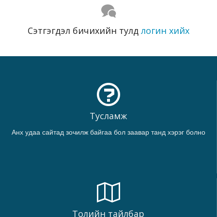
Сэтгэгдэл бичихийн тулд
логин хийх
Тусламж
Анх удаа сайтад зочилж байгаа бол заавар танд хэрэг болно
Толийн тайлбар