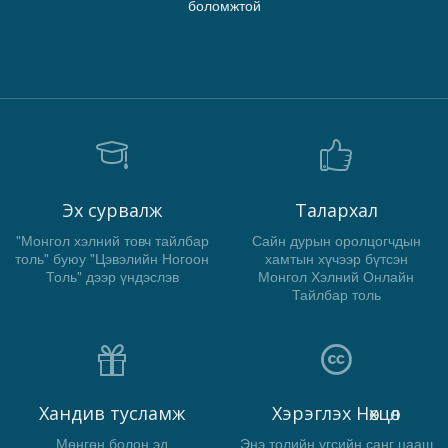
боломжтой
Эх сурвалж
Талархал
"Монгол хэлний товч тайлбар
Сайн дурын оролцогчдын
толь" буюу "Цэвэлийн Ногоон
хамтын хүчээр бүтсэн
Толь" дээр үндэслэв
Монгол Хэлний Онлайн
Тайлбар толь
Хандив тусламж
Хэрэглэх Нөхцөл
Мөнгөн болон эд
Энэ толийн үгсийн санг цааш