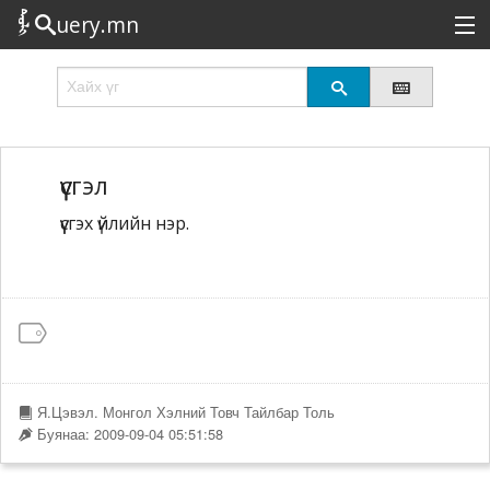
uery.mn
Сонирхолтой
Шинэ
Эрэлттэй
үүсгэл
үүсгэх үйлийн нэр.
Төрөл
Татах
Логин
Я.Цэвэл. Монгол Хэлний Товч Тайлбар Толь
Буянаа: 2009-09-04 05:51:58