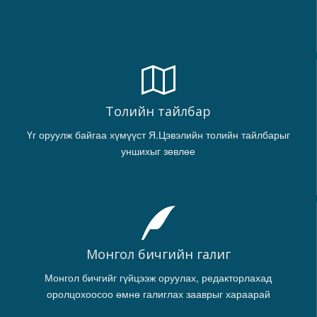
Толийн тайлбар
Үг оруулж байгаа хүмүүст Я.Цэвэлийн толийн тайлбарыг
уншихыг зөвлөе
Монгол бичгийн галиг
Монгол бичгийг гүйцээж оруулах, редакторлахад
оролцохоосоо өмнө галиглах зааврыг хараарай