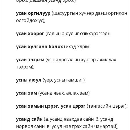
орох; рашаан усанд орох;
)
усан оргилуур
(шахуургын хүчээр дээш оргилон
олгойдох ус);
усан хөөрөг
(галын аюулыг сөнөөх хэрэгсэл);
усан хулгана болох
(ихэд хөлрөх);
усан тээрэм
(усны урсгалын хүчээр ажиллах
тээрэм);
усны аюул
(үер, усны гамшиг);
усан зам
(усанд явах, аялах зам);
усан замын цэрэг, усан цэрэг
(тэнгэсийн цэрэг);
усанд сайн
(а. усанд явахдаа сайн; б. усанд
норвол сайн; в. ус үл нэвтрэх сайн чанартай);