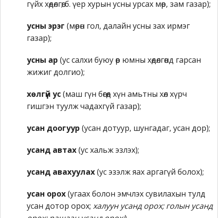
гүйх хөдөлгөө; б. үер хурын усны урсах мөр, зам газар);
усны эрэг
(мөрөн гол, далайн усны зах ирмэг
газар);
усны ар
(ус салхи буюу өөр юмны хөдөлгөөнд гарсан
жижиг долгио);
хөлгүй ус
(маш гүн бөгөөд хүн амьтны хөл хүрч
гишгэн туулж чадахгүй газар);
усан доогуур
(усан дотуур, шунгадаг, усан дор);
усанд автах
(ус хальж эзлэх);
усанд авахуулах
(ус эзэлж яах аргагүй болох);
усан орох
(угаах болон эмчлэх сувилахын тулд
усан дотор орох;
халуун усанд орох; голын усанд