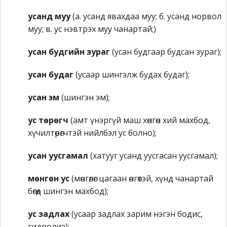
усанд муу
(а. усанд явахдаа муу; б. усанд норвол
муу; в. ус нэвтрэх муу чанартай;)
усан будгийн зураг
(усан будгаар будсан зураг);
усан будаг
(усаар шингэлж будах будаг);
усан эм
(шингэн эм);
ус төрөгч
(амт үнэргүй маш хөнгөн хий махбод,
хүчилтөрөгчтэй нийлбэл ус болно);
усан уусгамал
(хатууг усанд уусгасан уусгамал);
мөнгөн ус
(мөнгөлөг цагаан өнгөтэй, хүнд чанартай
бөгөөд шингэн махбод);
ус задлах
(усаар задлах зарим нэгэн бодис,
гидролиз);