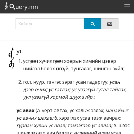
uery.mn
Сонирхолтой
Шинэ
Эрэлттэй
ус
устөрөгч хүчилтөрөгч хоёрын химийн цэвэр
Төрөл
нийлэл болох өнгөгүй, тунгалаг, шингэн зүйл;
Татах
гол, нуур, тэнгэс зэрэг усан гадаргуу;
усан
Логин
дээр очих; ус гатлах; ус үзээгүй гутал тайлах,
уул үзээгүй хормой шуух зүйр.;
ус авах
(а. үерт автах, ус хальж эзлэх;
манайхыг
ус авчих шахав;
б. хэрэглэх усаа тээж авчрах;
гурван хувин ус авав; тэмээгээр ус авлаа;
в. шээс
шинжлэхээр авч бэлдэх;
өглөөний өлөн усаа