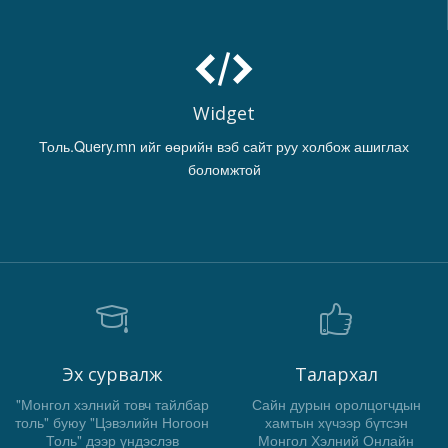
Widget
Толь.Query.mn ийг өөрийн вэб сайт руу холбож ашиглах
боломжтой
Эх сурвалж
Талархал
"Монгол хэлний товч тайлбар
Сайн дурын оролцогчдын
толь" буюу "Цэвэлийн Ногоон
хамтын хүчээр бүтсэн
Толь" дээр үндэслэв
Монгол Хэлний Онлайн