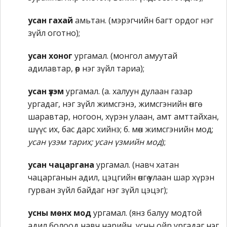
усан гахай
амьтан. (мэрэгчийн багт ордог нэг
зүйл оготно);
усан хоног
ургамал. (монгол амуутай
адилавтар, өөр нэг зүйл тариа);
усан үзэм
ургамал. (а. халуун дулаан газар
ургадаг, нэг зүйл жимсгэнэ, жимсгэнийн өнгө
шаравтар, ногоон, хүрэн улаан, амт амттайхан,
шүүс их, бас дарс хийнэ; б. мөн жимсгэнийн мод;
усан үзэм тарих; усан үзмийн мод
);
усан чацаргана
ургамал. (навч хатан
чацарганын адил, цэцгийн өнгө улаан шар хүрэн
гурван зүйл байдаг нэг зүйл цэцэг);
усны мөнх мод
ургамал. (янз балуу модтой
адил болоод навч нарийн, усны ойр ургадаг нэг