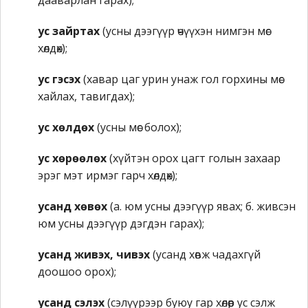
дааварлан гарах);
ус зайртах
(усны дээгүүр өчүүхэн нимгэн мөс
хөлдөх);
ус гэсэх
(хавар цаг урин унаж гол горхины мөс
хайлах, тавигдах);
ус хөлдөх
(усны мөс болох);
ус хөрөөлөх
(хүйтэн орох цагт голын захаар
эрэг мэт ирмэг гарч хөлдөх);
усанд хөвөх
(а. юм усны дээгүүр явах; б. живсэн
юм усны дээгүүр дэгдэн гарах);
усанд живэх, чивэх
(усанд хөвж чадахгүй
доошоо орох);
усанд сэлэх
(сэлүүрээр буюу гар хөлөөр ус сэлж