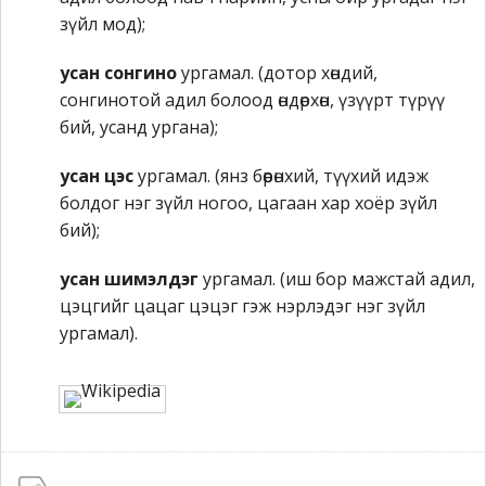
зүйл мод);
усан сонгино
ургамал. (дотор хөндий,
сонгинотой адил болоод өндөрхөн, үзүүрт түрүү
бий, усанд ургана);
усан цэс
ургамал. (янз бөөрөнхий, түүхий идэж
болдог нэг зүйл ногоо, цагаан хар хоёр зүйл
бий);
усан шимэлдэг
ургамал. (иш бор мажстай адил,
цэцгийг цацаг цэцэг гэж нэрлэдэг нэг зүйл
ургамал).