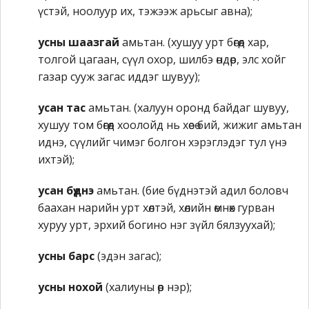
үстэй, ноолуур их, тэжээж арьсыг авна);
усны шаазгай
амьтан. (хушуу урт бөгөөд хар,
толгой цагаан, сүүл охор, шилбэ өндөр, элс хойг
газар сууж загас иддэг шувуу);
усан тас
амьтан. (халуун оронд байдаг шувуу,
хушуу том бөгөөд хоолойд нь хөеө бий, жижиг амьтан
иднэ, сүүлийг чимэг болгон хэрэглэдэг тул үнэ
ихтэй);
усан бүднэ
амьтан. (бие бүднэтэй адил боловч
баахан нарийн урт хөлтэй, хөлийн өмнөх гурван
хуруу урт, эрхий богино нэг зүйл бялзуухай);
усны барс
(эдэн загас);
усны нохой
(халиуны өөр нэр);