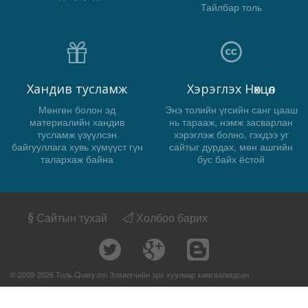
Тайлбар толь
Хандив тусламж
Хэрэглэх Нөхцөл
Мөнгөн болон эд
Энэ толийн үгсийн санг цааш
материалийн хандив
нь тарааж, нэмж засварлан
тусламж үзүүлсэн
хэрэглэж болно, гэхдээ уг
байгууллага хувь хүмүүст гүн
сайтыг дурдах, мөн ашгийн
талархаж байна
бус байх ёстой
Сайтын тухай
Холбоо барих
© 2009-2026 Толь.Query.mn Зохиогчийн эрх хуулиар хамгаалагдсан