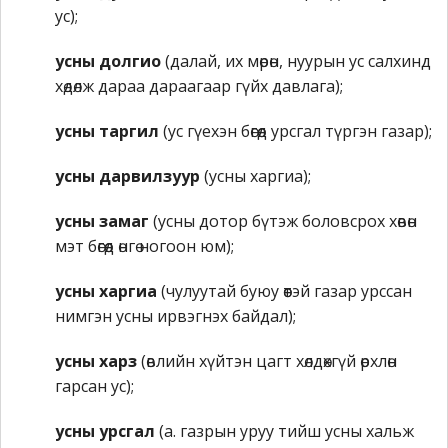
ус);
усны долгио
(далай, их мөрөн, нуурын ус салхинд
хөдөлж дараа дараагаар гүйх давлага);
усны таргил
(ус гүехэн бөгөөд урсгал түргэн газар);
усны дарвилзуур
(усны харгиа);
усны замаг
(усны дотор бүтэж боловсрох хөвөн
мэт бөгөөд өнгө ногоон юм);
усны харгиа
(чулуутай буюу өөтэй газар урссан
нимгэн усны ирвэгнэх байдал);
усны харз
(өвлийн хүйтэн цагт хөлдөхгүй өрхлөн
гарсан ус);
усны урсгал
(а. газрын уруу тийш усны хальж