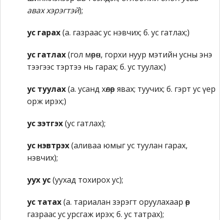
авах хэрэгтэй
);
ус гарах
(а. газраас ус нэвчих; б. ус гатлах;)
ус гатлах
(гол мөрөн, горхи нуур мэтийн усны энэ
тээгээс тэртээ нь гарах; б. ус туулах;)
ус туулах
(а. усанд хөлөөр явах; туучих; б. гэрт ус үер
орж ирэх;)
ус зэтгэх
(ус гатлах);
ус нэвтрэх
(аливаа юмыг ус туулан гарах,
нэвчих);
уух ус
(уухад тохирох ус);
ус татах
(а. тариалан зэрэгт оруулахаар өөр
газраас ус урсгаж ирэх; б. ус татрах);