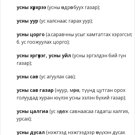
усны хүрхрээ
(усны өндрөөс буух газар);
усны уур
(ус халснаас гарах уур);
усны цорго
(а.саравчны усыг хамтатгах хэрэгсэл;
б. ус гоожуулах цорго);
усны эргүүлэг, усны уйл
(усны эргэлдэн бий гүн
газар);
усны сав
(ус агуулах сав);
усны сав газар
(нуур, мөрөн, түүнд цутган орох
голуудад хуран юүлэх усны эзлэн бүхий газар);
усны цалгиа
(ус хөдөлж савнаасаа гадагш халгих,
урсах);
усны дусал
(нэжгээд нэжгээдээр өчүүхэн дусах