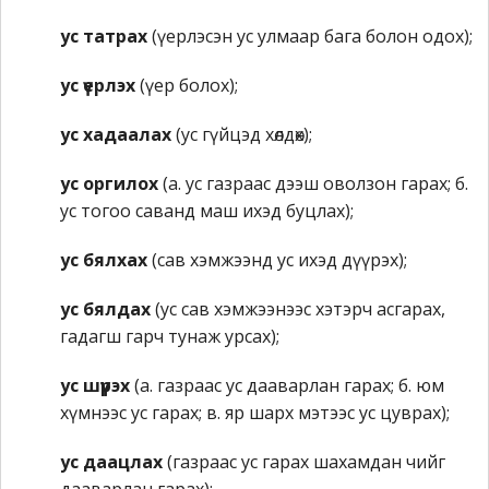
ус татрах
(үерлэсэн ус улмаар бага болон одох);
ус үерлэх
(үер болох);
ус хадаалах
(ус гүйцэд хөлдөх);
ус оргилох
(а. ус газраас дээш оволзон гарах; б.
ус тогоо саванд маш ихэд буцлах);
ус бялхах
(сав хэмжээнд ус ихэд дүүрэх);
ус бялдах
(ус сав хэмжээнээс хэтэрч асгарах,
гадагш гарч тунаж урсах);
ус шүүрэх
(а. газраас ус дааварлан гарах; б. юм
хүмнээс ус гарах; в. яр шарх мэтээс ус цуврах);
ус даацлах
(газраас ус гарах шахамдан чийг