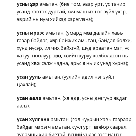
усны үхэр
амьтан. (бие том, эвэр урт, үс тачир,
усанд хэвтэх дуртай, хүч маш их нэг зүйл үхэр,
эврий нь нум хийхэд хэрэглэнэ);
усны ирвэс
амьтан. (умард мөсөн далайн хавь
газар байдаг, хөхөөр бойжих амьтан, байдал болхи,
хүнд нүсэр, ил чих байхгүй, шүд араатан мэт, үс
хатуу, ноолуур зөөлөн, хөлийн хуруу холболдсон нь
усанд хөвж сэлж чадна, арьс өөх нь их үнэд хүрнэ);
усан ууль
амьтан. (уулийн адил нэг зүйл
цахлай);
усан аалз
амьтан. (хөл өндөр, усны дээгүүр явдаг
аалз);
усан хулгана
амьтан. (гол нуурын хавь газраар
байдаг мэрэгч амьтан, сүүл урт, өнгө бор саарал,
зурамны хир биетэй, өвсний үндэс зэгс иднэ);