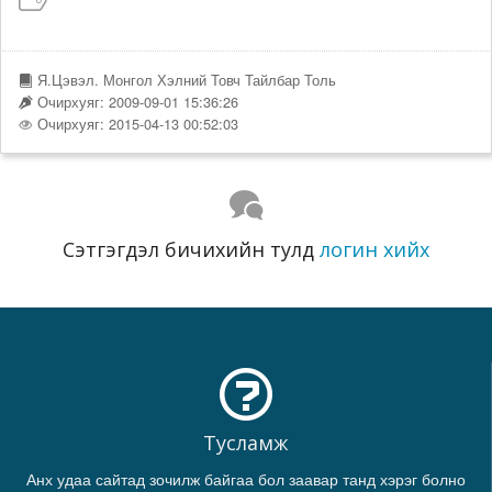
Я.Цэвэл. Монгол Хэлний Товч Тайлбар Толь
Очирхуяг: 2009-09-01 15:36:26
Очирхуяг: 2015-04-13 00:52:03
Сэтгэгдэл бичихийн тулд
логин хийх
Тусламж
Анх удаа сайтад зочилж байгаа бол заавар танд хэрэг болно