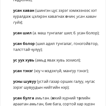
усан хаван
(шингэн цус зэрэг хэмжээнээс хэт
хуралдаж цэлхрэн хавагнах өвчин;
усан хаван
гүйх
);
усан шил
(а. маш тунгалаг шил; б. усан болор);
усан болор
(шил адил тунгалаг, гонзгойвтор,
талсттай чулуу);
ус уух хувь
(амьд явах хувь зохиол);
усан тэнэг
(юу ч мэдэхгүй, мангуу тэнэг);
усны шувуу
(устай газар орших галуу, нугас
зэрэг шувуудын нийтийн нэр);
усан булга
амьтан. (өмхий хүрний төрлийн
араатан амьтан, бие бага, сортой хар хүрэн