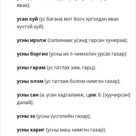
явах);
усан хуй
(ус багана мэт босч эргэлдэн явах
хүчтэй хуй);
усны ирэлж
(салхинаас усанд гарсан хунираа);
усны боргио
(усны их л чимээлэн урсах газар);
усны гарам
(ус гатлах зам, гарц);
усны олом
(ус гатлаж болом нимгэн газар);
усны сан
(а. усан хадгаламж, цөөрөм; б. [хуучирсан]
далай);
усны эх
(усны үүсгэлийн газар);
усны хариг
(усны маш нимгэн газар);