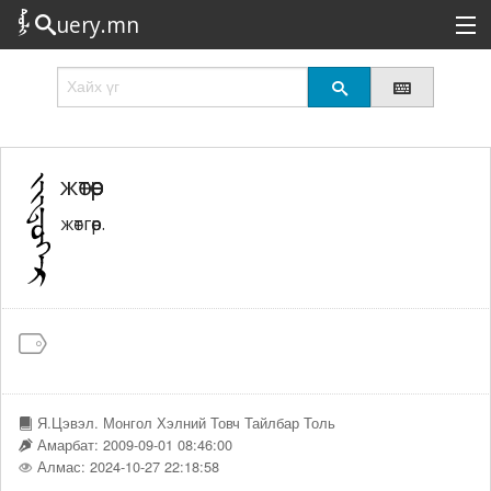
uery.mn
Сонирхолтой
Шинэ
Эрэлттэй
жөтөөр
жөтгөөр.
Төрөл
Татах
Логин
Я.Цэвэл. Монгол Хэлний Товч Тайлбар Толь
Амарбат: 2009-09-01 08:46:00
Алмас: 2024-10-27 22:18:58