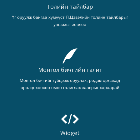
Толийн тайлбар
Үг оруулж байгаа хүмүүст Я.Цэвэлийн толийн тайлбарыг
уншихыг зөвлөе
Монгол бичгийн галиг
Монгол бичгийг гүйцээж оруулах, редакторлахад
оролцохоосоо өмнө галиглах зааврыг хараарай
Widget