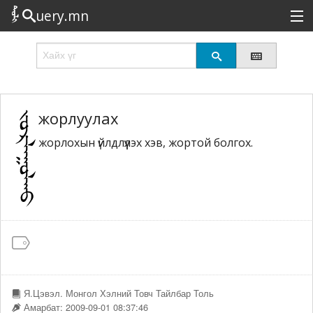
uery.mn
Сонирхолтой
Шинэ
Эрэлттэй
жорлуулах
жорлохын үйлдлүүлэх хэв, жортой болгох.
Төрөл
Татах
Логин
Я.Цэвэл. Монгол Хэлний Товч Тайлбар Толь
Амарбат: 2009-09-01 08:37:46