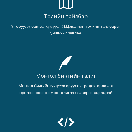
Толийн тайлбар
Үг оруулж байгаа хүмүүст Я.Цэвэлийн толийн тайлбарыг
уншихыг зөвлөе
Монгол бичгийн галиг
Монгол бичгийг гүйцээж оруулах, редакторлахад
оролцохоосоо өмнө галиглах зааврыг хараарай