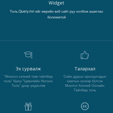
Widget
Толь.Query.mn ийг өөрийн вэб сайт руу холбож ашиглах
боломжтой
Эх сурвалж
Талархал
"Монгол хэлний товч тайлбар
Сайн дурын оролцогчдын
толь" буюу "Цэвэлийн Ногоон
хамтын хүчээр бүтсэн
Толь" дээр үндэслэв
Монгол Хэлний Онлайн
Тайлбар толь