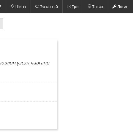
й
Шинэ
Эрэлттэй
Төрөл
Татах
Логин
зовлон үзсэн чавганц