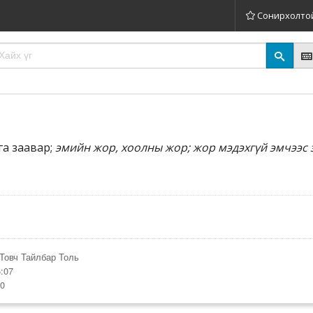
Сонирхолто
га заавар;
эмийн жор, хоолны жор; жор мэдэхгүй эмчээс 
Товч Тайлбар Толь
:07
00