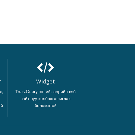
г
Widget
х,
Толь.Query.mn ийг өөрийн вэб
сайт руу холбож ашиглах
ай
боломжтой