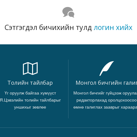
Сэтгэгдэл бичихийн тулд
логин хийх
Толийн тайлбар
Монгол бичгийн гали
Үг оруулж байгаа хүмүүст
Монгол бичгийг гүйцээж оруула
Я.Цэвэлийн толийн тайлбарыг
редакторлахад оролцохоосоо
уншихыг зөвлөе
өмнө галиглах зааврыг хараар