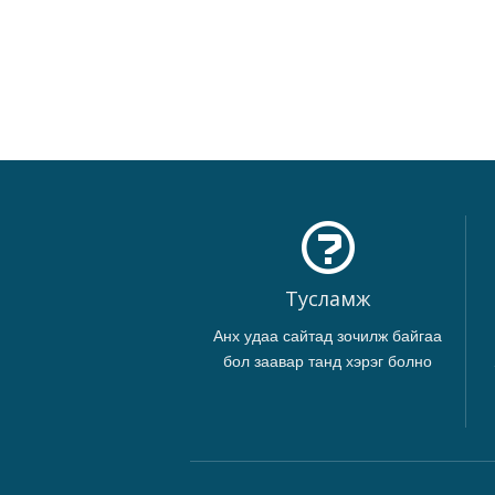
Тусламж
Анх удаа сайтад зочилж байгаа
бол заавар танд хэрэг болно