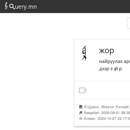
uery.mn
жор
найруулах ар
дээр
з ү й р.
Я.Цэвэл. Монгол Хэлний 
Амарбат: 2009-09-01 08:36
Алмас: 2024-10-27 22:17: