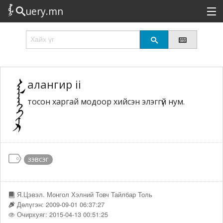
uery.mn
Сонирхолтой
Шинэ
Эрэлттэй
алангир ii
тосон харгай модоор хийсэн элэггүй нум.
Төрөл
Татах
Логин
зэвсэг
Я.Цэвэл. Монгол Хэлний Товч Тайлбар Толь
Дөлүгэн: 2009-09-01 06:37:27
Очирхуяг: 2015-04-13 00:51:25