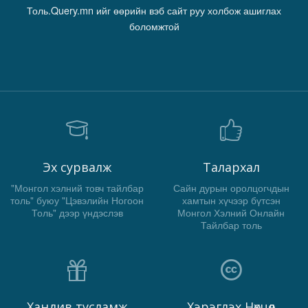
Толь.Query.mn ийг өөрийн вэб сайт руу холбож ашиглах
боломжтой
Эх сурвалж
Талархал
"Монгол хэлний товч тайлбар
Сайн дурын оролцогчдын
толь" буюу "Цэвэлийн Ногоон
хамтын хүчээр бүтсэн
Толь" дээр үндэслэв
Монгол Хэлний Онлайн
Тайлбар толь
Хандив тусламж
Хэрэглэх Нөхцөл