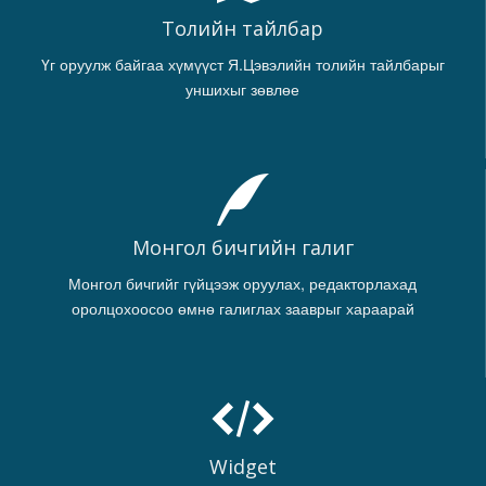
Толийн тайлбар
Үг оруулж байгаа хүмүүст Я.Цэвэлийн толийн тайлбарыг
уншихыг зөвлөе
Монгол бичгийн галиг
Монгол бичгийг гүйцээж оруулах, редакторлахад
оролцохоосоо өмнө галиглах зааврыг хараарай
Widget