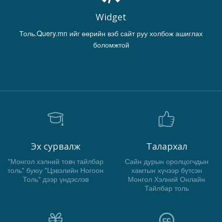
Widget
Толь.Query.mn ийг өөрийн вэб сайт руу холбож ашиглах
боломжтой
Эх сурвалж
Талархал
"Монгол хэлний товч тайлбар
Сайн дурын оролцогчдын
толь" буюу "Цэвэлийн Ногоон
хамтын хүчээр бүтсэн
Толь" дээр үндэслэв
Монгол Хэлний Онлайн
Тайлбар толь