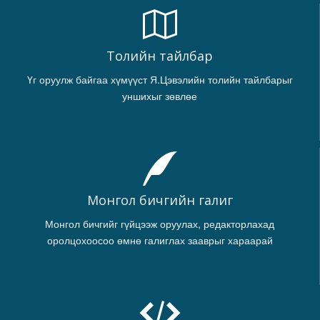
Толийн тайлбар
Үг оруулж байгаа хүмүүст Я.Цэвэлийн толийн тайлбарыг
уншихыг зөвлөе
Монгол бичгийн галиг
Монгол бичгийг гүйцээж оруулах, редакторлахад
оролцохоосоо өмнө галиглах зааврыг хараарай