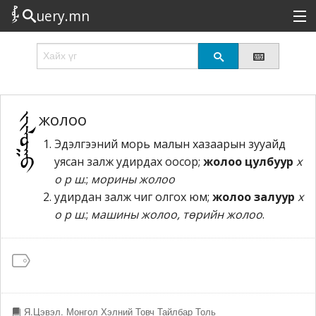
uery.mn
Сонирхолтой
Шинэ
Эрэлттэй
жолоо
Эдэлгээний морь малын хазаарын зууайд
Төрөл
уясан залж удирдах оосор;
жолоо цулбуур
х
Татах
о р ш
.;
морины жолоо
удирдан залж чиг олгох юм;
жолоо залуур
х
Логин
о р ш
.;
машины жолоо, төрийн жолоо
.
Я.Цэвэл. Монгол Хэлний Товч Тайлбар Толь