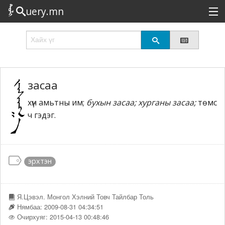
uery.mn
Сонирхолтой
Шинэ
Эрэлттэй
засаа
хүн амьтны им;
бухын засаа; хурганы засаа;
төмс
Төрөл
ч гэдэг.
Татах
Логин
эрхтэн
Я.Цэвэл. Монгол Хэлний Товч Тайлбар Толь
Нямбаа: 2009-08-31 04:34:51
Очирхуяг: 2015-04-13 00:48:46