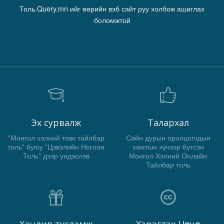
Толь.Query.mn ийг өөрийн вэб сайт руу холбож ашиглах
боломжтой
Эх сурвалж
Талархал
"Монгол хэлний товч тайлбар
Сайн дурын оролцогчдын
толь" буюу "Цэвэлийн Ногоон
хамтын хүчээр бүтсэн
Толь" дээр үндэслэв
Монгол Хэлний Онлайн
Тайлбар толь
Хандив тусламж
Хэрэглэх Нөхцөл