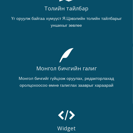
Толийн тайлбар
Үг оруулж байгаа хүмүүст Я.Цэвэлийн толийн тайлбарыг
уншихыг зөвлөе
Монгол бичгийн галиг
Монгол бичгийг гүйцээж оруулах, редакторлахад
оролцохоосоо өмнө галиглах зааврыг хараарай
Widget