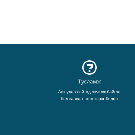
Тусламж
Анх удаа сайтад зочилж байгаа
бол заавар танд хэрэг болно