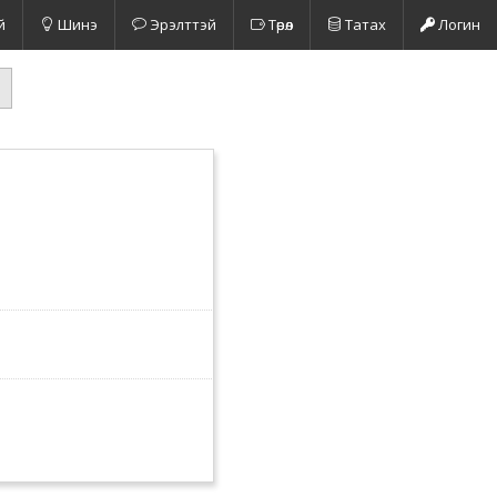
й
Шинэ
Эрэлттэй
Төрөл
Татах
Логин