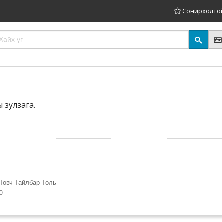
Сонирхолто
 зулзага.
Товч Тайлбар Толь
30