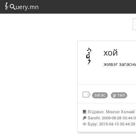
uery.mn
хой
живэг загасны
загас
үр төл
Я.Цэвэл. Монгол Хэлний 
Sanchi: 2009-08-28 03:44:
Буру: 2015-04-13 00:44:29