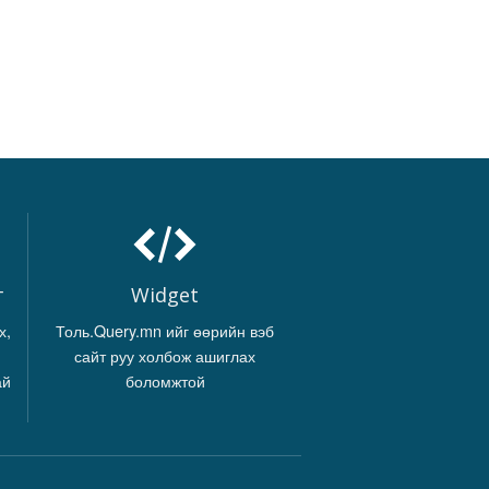
г
Widget
х,
Толь.Query.mn ийг өөрийн вэб
сайт руу холбож ашиглах
ай
боломжтой